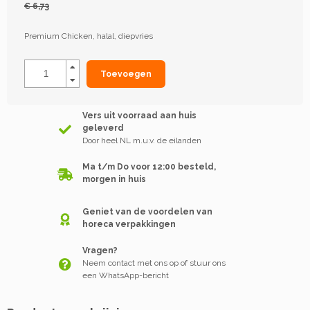
€ 6,73
Premium Chicken, halal, diepvries
Toevoegen
Vers uit voorraad aan huis
geleverd
Door heel NL m.u.v. de eilanden
Ma t/m Do voor 12:00 besteld,
morgen in huis
Geniet van de voordelen van
horeca verpakkingen
Vragen?
Neem contact met ons op of stuur ons
een WhatsApp-bericht