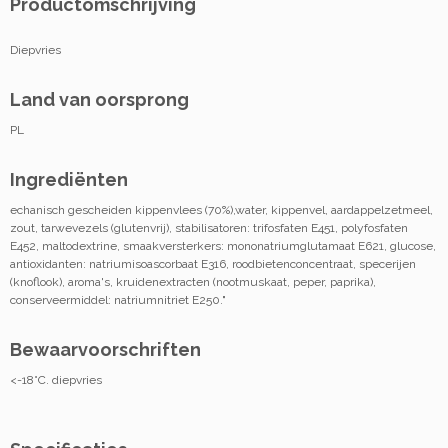
Productomschrijving
Diepvries
Land van oorsprong
PL
Ingrediënten
echanisch gescheiden kippenvlees (70%),water, kippenvel, aardappelzetmeel,
zout, tarwevezels (glutenvrij), stabilisatoren: trifosfaten E451, polyfosfaten
E452, maltodextrine, smaakversterkers: mononatriumglutamaat E621, glucose,
antioxidanten: natriumisoascorbaat E316, roodbietenconcentraat, specerijen
(knoflook), aroma's, kruidenextracten (nootmuskaat, peper, paprika),
conserveermiddel: natriumnitriet E250."
Bewaarvoorschriften
<-18°C. diepvries