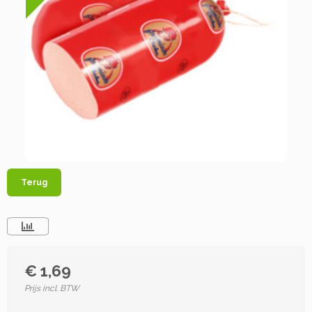
Terug
€ 1,69
Prijs incl. BTW