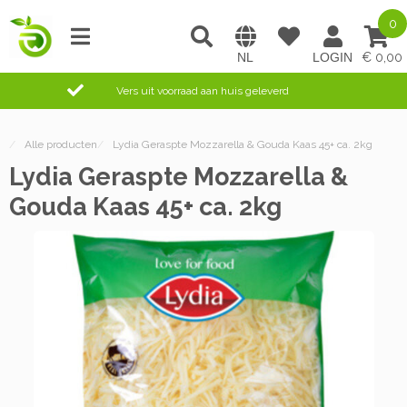
0
0,00
Vers uit voorraad aan huis geleverd
/
Alle producten
/
Lydia Geraspte Mozzarella & Gouda Kaas 45+ ca. 2kg
Lydia Geraspte Mozzarella &
Gouda Kaas 45+ ca. 2kg