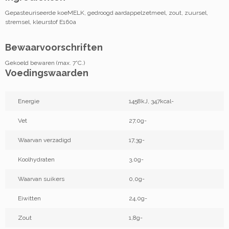
Gepasteuriseerde koeMELK, gedroogd aardappelzetmeel, zout, zuursel,
stremsel, kleurstof E160a
Bewaarvoorschriften
Gekoeld bewaren (max. 7°C.)
Voedingswaarden
Energie
1458kJ, 347kcal-
Vet
27,0g-
Waarvan verzadigd
17,3g-
Koolhydraten
3,0g-
Waarvan suikers
0,0g-
Eiwitten
24,0g-
Zout
1,8g-