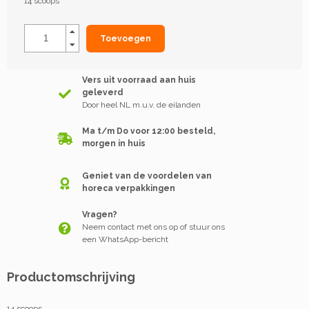
14 scoops
Toevoegen
Vers uit voorraad aan huis
geleverd
Door heel NL m.u.v. de eilanden
Ma t/m Do voor 12:00 besteld,
morgen in huis
Geniet van de voordelen van
horeca verpakkingen
Vragen?
Neem contact met ons op of stuur ons
een WhatsApp-bericht
Productomschrijving
14 scoops