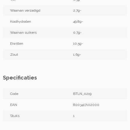
Waarvan verzadigd
2,7g-
Koolhydraten
49,8g-
Waarvan suikers
0,7g-
Eiwitten
10,5g-
Zout
1,6g-
Specificaties
Code
BTLN_0219
EAN
8003417102000
Stuks
1