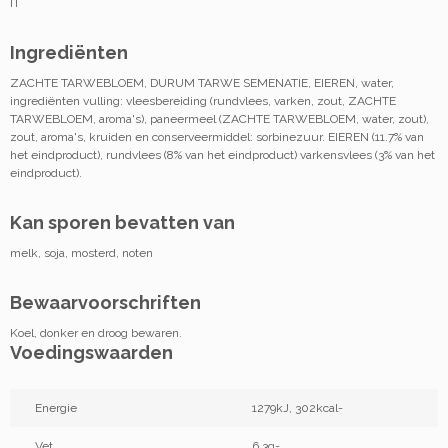
IT
Ingrediënten
ZACHTE TARWEBLOEM, DURUM TARWE SEMENATIE, EIEREN, water,
ingrediënten vulling: vleesbereiding (rundvlees, varken, zout, ZACHTE
TARWEBLOEM, aroma's), paneermeel (ZACHTE TARWEBLOEM, water, zout),
zout, aroma's, kruiden en conserveermiddel: sorbinezuur. EIEREN (11.7% van
het eindproduct), rundvlees (8% van het eindproduct) varkensvlees (3% van het
eindproduct).
Kan sporen bevatten van
melk, soja, mosterd, noten
Bewaarvoorschriften
Koel, donker en droog bewaren.
Voedingswaarden
Energie
1279kJ, 302kcal-
Vet
6,3g-