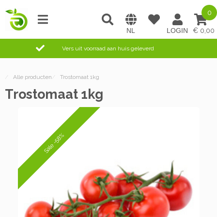
0
0,00
Vers uit voorraad aan huis geleverd
/
Alle producten
/
Trostomaat 1kg
Trostomaat 1kg
Sale -58%