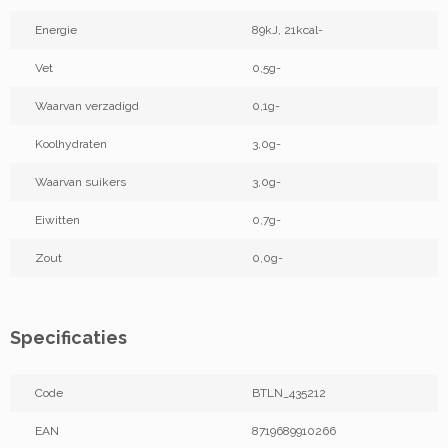
Energie
89kJ, 21kcal-
Vet
0,5g-
Waarvan verzadigd
0,1g-
Koolhydraten
3,0g-
Waarvan suikers
3,0g-
Eiwitten
0,7g-
Zout
0,0g-
Specificaties
Code
BTLN_435212
EAN
8719689910266