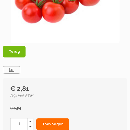
Terug
€ 2,81
Prijs incl. BTW
€ 6,74
Toevoegen