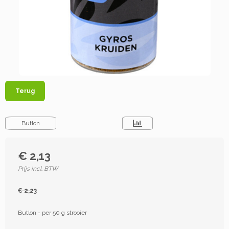
Terug
Butlon
€ 2,13
Prijs incl. BTW
€ 2,23
Butlon - per 50 g strooier