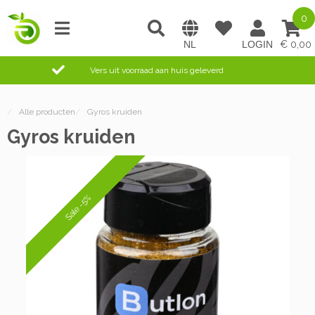
0
0,00
Vers uit voorraad aan huis geleverd
/
Alle producten
/
Gyros kruiden
Gyros kruiden
Sale -5%