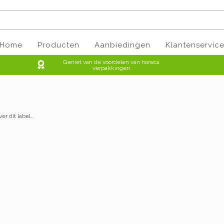
Home
Producten
Aanbiedingen
Klantenservic
Geniet van de voordelen van horeca
verpakkingen
er dit label..