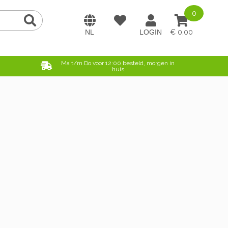
0
0,00
e
Ma t/m Do voor 12:00 besteld, morgen in
huis