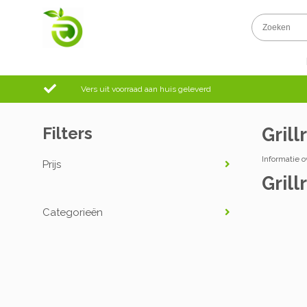
Vers uit voorraad aan huis geleverd
Filters
Gril
Informatie ov
Prijs
Gril
Categorieën