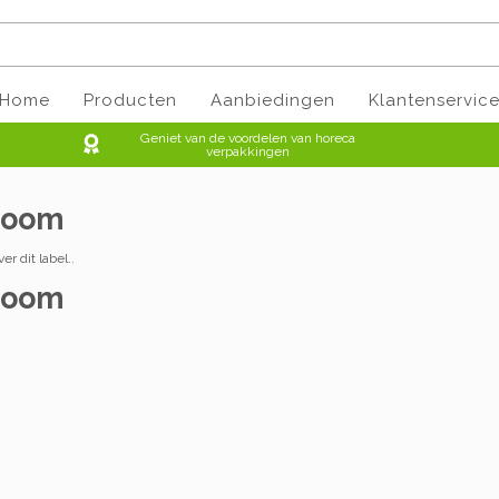
Home
Producten
Aanbiedingen
Klantenservic
Geniet van de voordelen van horeca
verpakkingen
lroom
er dit label..
lroom