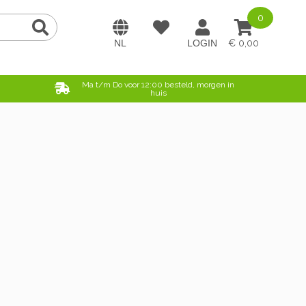
0
0,00
e
Ma t/m Do voor 12:00 besteld, morgen in
huis