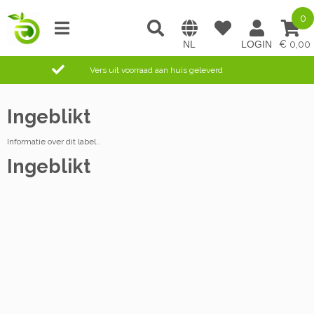
0
0,00
Vers uit voorraad aan huis geleverd
Ingeblikt
Informatie over dit label..
Ingeblikt