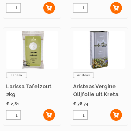
Larissa
Aristeas
Larissa Tafelzout
Aristeas Vergine
2kg
Olijfolie uit Kreta
P.D.O. 5L
€ 2,81
€ 78,74