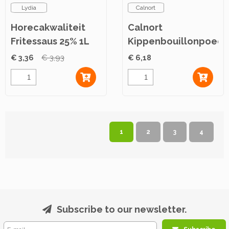
Lydia
Calnort
Horecakwaliteit
Calnort
Fritessaus 25% 1L
Kippenbouillonpoede
1kg
€ 3,36
€ 3,93
€ 6,18
1
2
3
4
Subscribe to our newsletter.