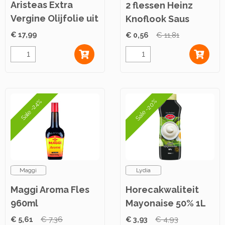
Aristeas Extra
2 flessen Heinz
Vergine Olijfolie uit
Knoflook Saus
Kreta P.D.O. 1L
(Aioli) 215g
€ 17,99
€ 0,56
€ 11,81
Sale -20%
Sale -24%
Maggi
Lydia
Maggi Aroma Fles
Horecakwaliteit
960ml
Mayonaise 50% 1L
€ 5,61
€ 7,36
€ 3,93
€ 4,93