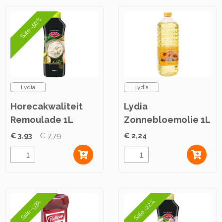
Sale -50%
Lydia
Lydia
Horecakwaliteit
Lydia
Remoulade 1L
Zonnebloemolie 1L
€ 3,93
€ 7,79
€ 2,24
Sale -22%
Sale -93%