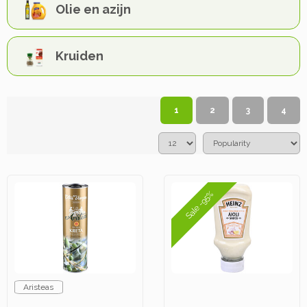
Olie en azijn
Kruiden
1
2
3
4
Sale -95%
Aristeas